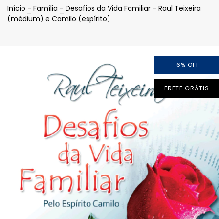
Início
-
Família
-
Desafios da Vida Familiar - Raul Teixeira
(médium) e Camilo (espírito)
16
%
OFF
FRETE GRÁTIS