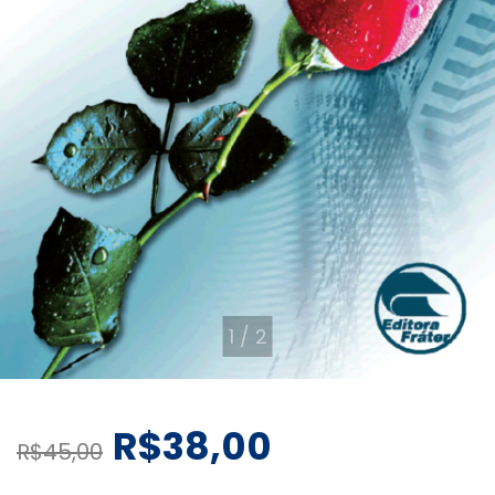
1
/
2
R$38,00
R$45,00