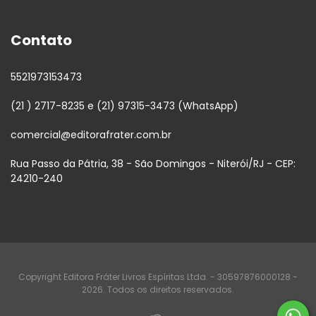
Contato
5521973153473
(21 ) 2717-8235 e (21) 97315-3473 (WhatsApp)
comercial@editorafrater.com.br
Rua Passo da Pátria, 38 - São Domingos - Niterói/RJ - CEP:
24210-240
Copyright Editora Fráter Livros Espíritas Ltda. - 30597876000128 -
2026. Todos os direitos reservados.